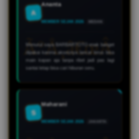
Ananta
A
MEMBER SEJAK 2026
MEDAN
Menurut saya BARBARTOTO enak banget
dipakai karena aksesnya lancar terus bisa
main kapan aja tanpa ribet jadi pas lagi
santai tetap bisa cari hiburan seru.
Maharani
S
MEMBER SEJAK 2026
JAKARTA