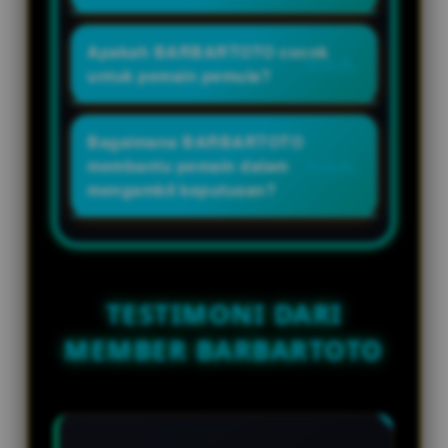
seperti smartphone, tablet, dan
Keunggulan utamanya meliputi
desktop.
sistem yang stabil, layanan
Apakah BARBARTOTO cocok
responsif, serta fitur yang
untuk pemain pemula?
membantu pemain memahami
BARBARTOTO menggunakan
permainan dengan lebih mudah.
sistem keamanan modern dan
Bagaimana BARBARTOTO
telah diakui resmi, sehingga
membantu pemain dalam
setiap transaksi dan permainan
mengambil keputusan?
dijamin aman untuk semua
BARBARTOTO menyediakan
pemain.
informasi yang transparan dan
mudah dipahami sehingga
pemain dapat
TESTIMONI DARI
mempertimbangkan setiap
MEMBER BARBARTOTO
peluang dengan lebih bijak.