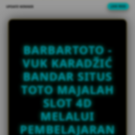
e
UPDATE WINNER
LIVE FEED
ra****n7
t
IDR 1,130,621.74
a
Togel Bulleye
i
ba****l4
l
IDR 1,510,909.04
s
Toto Macau
BARBARTOTO -
re****n3
IDR 1,523,054.88
VUK KARADŽIĆ
Togel Japan
fe****i1
BANDAR SITUS
IDR 1,549,540.06
Togel HK
TOTO MAJALAH
vi****i9
IDR 1,903,124.06
SLOT 4D
Togel Singapore
MELALUI
ba****l6
IDR 291,709.26
Togel HK
PEMBELAJARAN
al****o1