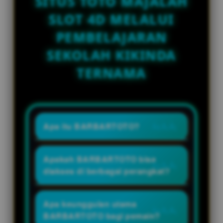
SITUS TOTO MAJALAH
SLOT 4D MELALUI
PEMBELAJARAN
SEKOLAH KIKINDA
TERNAMA
Apa itu BARBARTOTO?
BARBARTOTO hadir sebagai usaha
hiburan toto togel online, yang
Apakah BARBARTOTO bisa
menawarkan pasaran togel yang
diakses di berbagai perangkat?
lengkap dan peluang seru kapan
Ya, BARBARTOTO dirancang
saja dan dimana aja.
fleksibel sehingga dapat diakses
Apa keunggulan utama
melalui berbagai perangkat digital
BARBARTOTO bagi pemain?