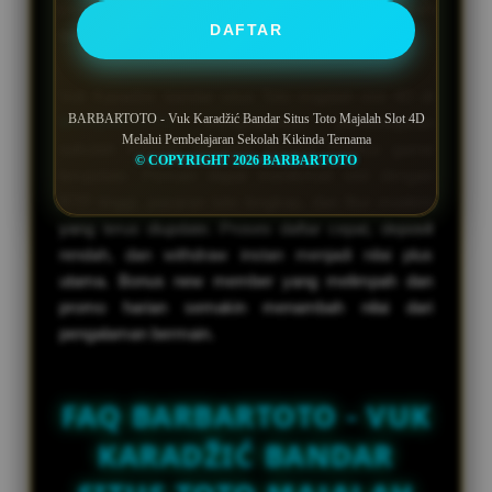
pembelajaran yang terinspirasi dari sekolah
DAFTAR
ternama.
Vuk Karadžić bandar situs Toto majalah slot 4D di
BARBARTOTO - Vuk Karadžić Bandar Situs Toto Majalah Slot 4D
BARBARTOTO
menghadirkan pembelajaran
Melalui Pembelajaran Sekolah Kikinda Ternama
sekolah Kikinda ternama dengan koleksi game
© COPYRIGHT 2026 BARBARTOTO
terupdate. Pemain dapat menikmati slot dengan
RTP tinggi, pasaran toto lengkap, dan fitur modern
yang terus diupdate. Proses daftar cepat, deposit
rendah, dan withdraw instan menjadi nilai plus
utama. Bonus new member yang melimpah dan
promo harian semakin menambah nilai dari
pengalaman bermain.
FAQ BARBARTOTO - VUK
KARADŽIĆ BANDAR