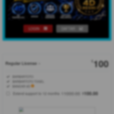
LOGIN
DAFTAR
Show More
100
$
Regular License
Regular
Included:
BARBARTOTO
License
Included:
BARBARTOTO TOGEL
SELECTED
Included:
BANDAR 4D
88
$
1000.00
100.00
Extend support to 12 months
$
$
BARBARTOTO
hadir sebagai
usaha hiburan
toto togel