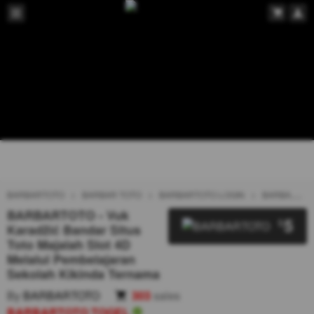
BARBARTOTO
BARBAR TOTO
BARBARTOTO LOGIN
BARBAR TOTO TOGEL
BARBARTOTO - Vuk
5
$
Karadžić Bandar Situs
Toto Majalah Slot 4D
Melalui Pembelajaran
Sekolah Kikinda Ternama
By
BARBARTOTO
303
sales
BARBARTOTO TOGEL