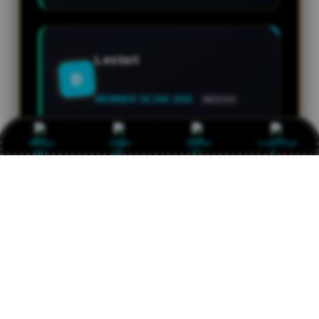
Lestari
D
MEMBER SEJAK 2026
MEDAN
Bonus
Login
Daftar
Live Chat
Sejauh ini main di BARBARTOTO terasa
aman dan fleksibel apalagi bisa diakses
dari HP jadi dimanapun saya tetap bisa
menikmati permainan tanpa kendala.