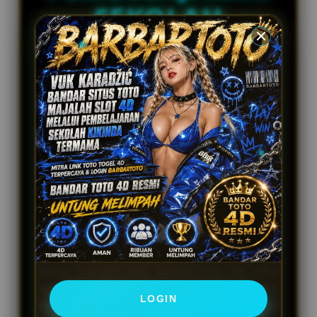
SEKOLAH
IDR 613,586.32
Togel Singapore
KIKINDA
vi****i8
IDR 1,178,740.16
TERNAMA
Togel China
ba****l5
IDR 1,407,251.20
Togel Sydney
BARBARTOTO
inovatif dengan Vuk Karadžić
fr****y8
sebagai bandar situs Toto majalah slot 4D melalui
IDR 1,224,831.54
pembelajaran sekolah Kikinda ternama. Pendekatan
Togel Singapore
edukatif ini memberikan kesempatan bagi pemain
bi****a9
untuk belajar strategi sambil menikmati permainan
IDR 516,659.86
Togel Sydney
yang menyenangkan. Platform ini berhasil
menciptakan lingkungan bermain yang informatif,
fr****y4
aman, dan penuh peluang, sehingga cocok untuk
IDR 1,801,557.00
Togel Bulleye
semua kalangan yang mencari situs slot online
berkualitas tinggi. Di tahun 2026, BARBARTOTO
LOGIN
terus menjadi pilihan utama berkat konsep