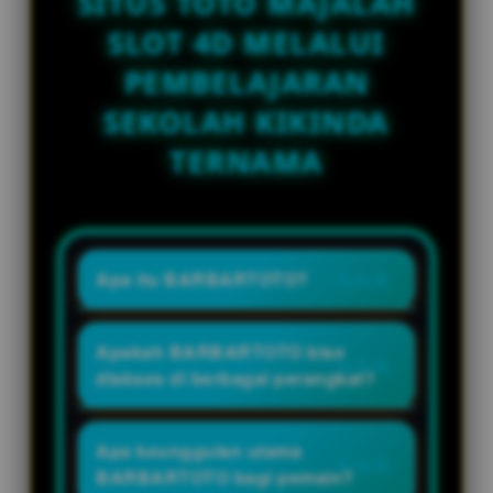
SITUS TOTO MAJALAH
SLOT 4D MELALUI
PEMBELAJARAN
SEKOLAH KIKINDA
TERNAMA
Apa itu BARBARTOTO?
BARBARTOTO hadir sebagai usaha
hiburan toto togel online, yang
Apakah BARBARTOTO bisa
menawarkan pasaran togel yang
diakses di berbagai perangkat?
lengkap dan peluang seru kapan
Ya, BARBARTOTO dirancang
saja dan dimana aja.
fleksibel sehingga dapat diakses
Apa keunggulan utama
melalui berbagai perangkat digital
BARBARTOTO bagi pemain?