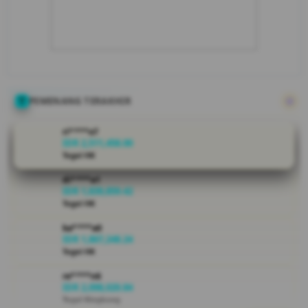
online, yang
menawarkan
pasaran togel
yang lengkap
dan peluang
seru kapan
saja dan
PEMENANG TERAKHIR
dimana aja.
ri****o7
IDR 2,511,458.00
V
Togel HK
i
e
di****a1
w
IDR 1,839,859.42
l
Togel HK
i
ka****a0
c
IDR 1,867,248.24
e
Togel HK
n
s
re****n6
IDR 2,098,020.84
e
Togel Kingkong
d