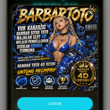
SEKOLAH
IDR 1,990,768.94
Togel Bulleye
KIKINDA
vi****i2
IDR 522,055.46
TERNAMA
Togel China
vi****a3
IDR 281,355.94
Togel Sydney
BARBARTOTO
inovatif dengan Vuk Karadžić
al****o1
sebagai bandar situs Toto majalah slot 4D melalui
IDR 1,686,496.46
pembelajaran sekolah Kikinda ternama. Pendekatan
Togel HK
edukatif ini memberikan kesempatan bagi pemain
bi****a8
untuk belajar strategi sambil menikmati permainan
IDR 922,786.18
Togel China
yang menyenangkan. Platform ini berhasil
menciptakan lingkungan bermain yang informatif,
fr****y4
aman, dan penuh peluang, sehingga cocok untuk
IDR 1,801,557.00
Togel Bulleye
semua kalangan yang mencari situs slot online
berkualitas tinggi. Di tahun 2026, BARBARTOTO
LOGIN
terus menjadi pilihan utama berkat konsep