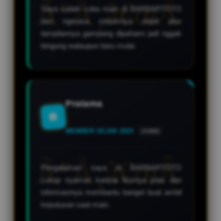
Saya sudah coba main di BARBARTOTO
dan ngerasa sistemnya stabil plus
tampilannya gampang dipahami jadi nggak
bingung walaupun baru mulai.
Pratama
R
MEMBER SEJAK 2024
JAMBI
Pengalaman saya di BARBARTOTO
cukup nyaman karena fiturnya jelas dan
informasinya membantu banget buat ambil
keputusan saat main.