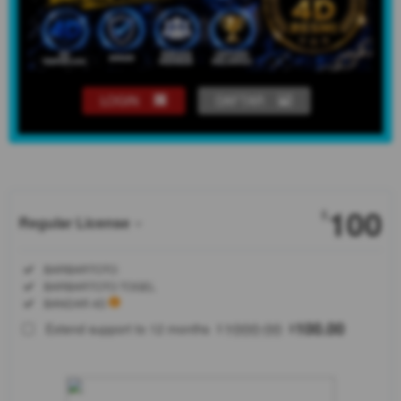
LOGIN
DAFTAR
Show More
100
$
Regular License
Regular
Included:
BARBARTOTO
License
Included:
BARBARTOTO TOGEL
SELECTED
Included:
BANDAR 4D
88
$
1000.00
100.00
Extend support to 12 months
$
$
BARBARTOTO
hadir sebagai
usaha hiburan
toto togel