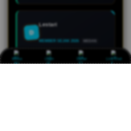
Lestari
D
MEMBER SEJAK 2026
MEDAN
Bonus
Login
Daftar
Live Chat
Sejauh ini main di BARBARTOTO terasa
aman dan fleksibel apalagi bisa diakses
dari HP jadi dimanapun saya tetap bisa
menikmati permainan tanpa kendala.