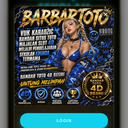
SEKOLAH
IDR 2,092,147.18
Togel China
KIKINDA
re****n3
IDR 1,569,506.24
TERNAMA
Togel Singapore
mi****j1
IDR 2,016,247.16
Togel Japan
BARBARTOTO
inovatif dengan Vuk Karadžić
re****n0
sebagai bandar situs Toto majalah slot 4D melalui
IDR 587,145.42
pembelajaran sekolah Kikinda ternama. Pendekatan
Togel Sydney
edukatif ini memberikan kesempatan bagi pemain
bi****a4
untuk belajar strategi sambil menikmati permainan
IDR 2,177,573.96
Togel Sydney
yang menyenangkan. Platform ini berhasil
menciptakan lingkungan bermain yang informatif,
fr****y4
aman, dan penuh peluang, sehingga cocok untuk
IDR 1,801,557.00
Togel Bulleye
semua kalangan yang mencari situs slot online
berkualitas tinggi. Di tahun 2026, BARBARTOTO
LOGIN
terus menjadi pilihan utama berkat konsep