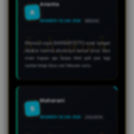
Ananta
A
MEMBER SEJAK 2026
MEDAN
Menurut saya BARBARTOTO enak banget
dipakai karena aksesnya lancar terus bisa
main kapan aja tanpa ribet jadi pas lagi
santai tetap bisa cari hiburan seru.
Maharani
S
MEMBER SEJAK 2026
JAKARTA